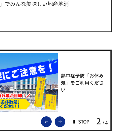
」でみんな美味しい地産地消
熱中症予防「お休み
処」をご利用くださ
い
2
前のスライドを表示
次のスライドを表示
STOP
4