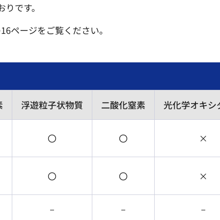
おりです。
の16ページをご覧ください。
素
浮遊粒子状物質
二酸化窒素
光化学オキシ
〇
〇
×
〇
〇
×
－
－
－