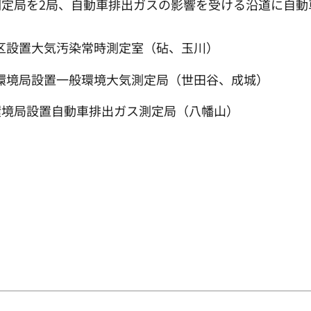
定局を2局、自動車排出ガスの影響を受ける沿道に自動
設置大気汚染常時測定室（砧、玉川）
環境局設置一般環境大気測定局（世田谷、成城）
環境局設置自動車排出ガス測定局（八幡山）