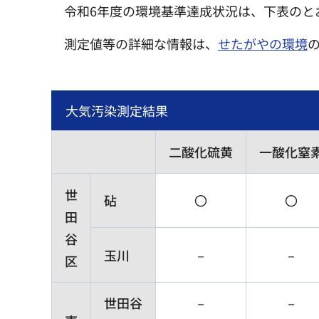
令和6年度の環境基準達成状況は、下表のと
測定値等の詳細な情報は、
せたがやの環境
大気汚染測定結果
二酸化硫黄
一酸化窒
世
砧
〇
〇
田
谷
玉川
－
－
区
世田谷
－
－