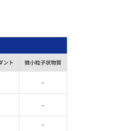
ダント
微小粒子状物質
－
－
－