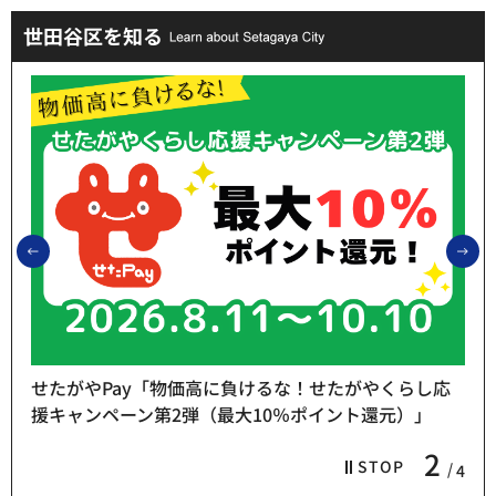
世田谷区を知る
前のスライドを表示
次
せたがやPay「物価高に負けるな！せたがやくらし応
援キャンペーン第2弾（最大10％ポイント還元）」
2
STOP
4