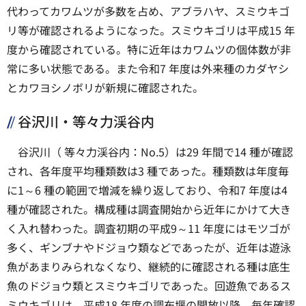
代わってカワムツが多数を占め、アブラハヤ、スミウキゴ
リ等が確認されるようになった。スミウキゴリは平成15 年
度から確認されている。特に近年はカワムツの個体数が非
常に多い状態である。また令和7 年度は外来種のカダヤシ
とカワヨシノボリが新規に確認された。
谷沢川・等々力渓谷内
谷沢川（ 等々力渓谷内：No.5）は29 年間で14 種が確認
され、各年度平均種類数は3 種であった。種類数は年度毎
に1～6 種の範囲で増減を繰り返しており、令和7 年度は4
種が確認された。構成種は調査開始から近年にかけて大き
く入れ替わった。調査初期の平成9～11 年度にはモツゴが
多く、ギンブナやドジョウ類などであったが、近年は遊泳
魚があまりみられなくなり、継続的に確認される種は底生
魚のドジョウ類とスミウキゴリであった。回遊魚であるス
ミウキゴリは、平成18 年度の調布堰の開放以降、毎年確認