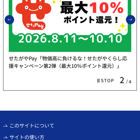
前のスライドを表示
次
せたがやPay「物価高に負けるな！せたがやくらし応
援キャンペーン第2弾（最大10％ポイント還元）」
2
STOP
4
このサイトについて
サイトの使い方