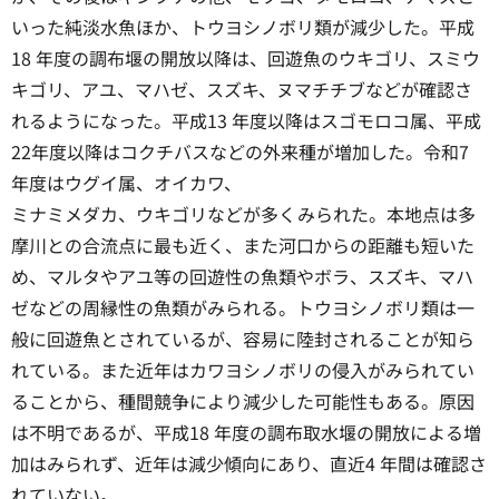
いった純淡水魚ほか、トウヨシノボリ類が減少した。平成
18 年度の調布堰の開放以降は、回遊魚のウキゴリ、スミウ
キゴリ、アユ、マハゼ、スズキ、ヌマチチブなどが確認さ
れるようになった。平成13 年度以降はスゴモロコ属、平成
22年度以降はコクチバスなどの外来種が増加した。令和7
年度はウグイ属、オイカワ、
ミナミメダカ、ウキゴリなどが多くみられた。本地点は多
摩川との合流点に最も近く、また河口からの距離も短いた
め、マルタやアユ等の回遊性の魚類やボラ、スズキ、マハ
ゼなどの周縁性の魚類がみられる。トウヨシノボリ類は一
般に回遊魚とされているが、容易に陸封されることが知ら
れている。また近年はカワヨシノボリの侵入がみられてい
ることから、種間競争により減少した可能性もある。原因
は不明であるが、平成18 年度の調布取水堰の開放による増
加はみられず、近年は減少傾向にあり、直近4 年間は確認さ
れていない。