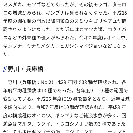
ミメダカ、モツゴなどであったが、その後モツゴ、タモロ
コの増減がみられ、キンブナは見られなくなった。平成18
年度の調布堰の開放以降回遊魚のスミウキゴリやアユが確
認されるようになった。また近年はカマツカ類、コクチバ
スなどの外来種の侵入がみられた。令和7 年度はオイカワ、
ギンブナ、ミナミメダカ、ヒガシシマドジョウなどになっ
た。
野川・兵庫橋
野川（兵庫橋：No.2）は29 年間で38 種が確認され、各
年度平均種類数は13 種であった。各年度9～19 種の範囲で
変動している。平成26 年度に19 種を最多となり、近年は減
少傾向にあり、令和7 年度は10 種が確認された。平成9 年
度の構成種はオイカワ、ギンブナなど純淡水魚が多く、回
遊魚はマルタ、ウグイ、トウヨシノボリ類の3 種であった
が、その後はギンブナの他、モツゴ、タモロコ、ナマズと