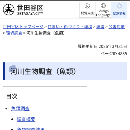
世田谷区
Foreign
閲覧支援
緊急情報
Language
世田谷区トップページ
>
住まい・街づくり・環境
>
環境
>
公害対策
>
環境調査
> 河川生物調査（魚類）
最終更新日 2026年3月31日
ページID 4835
河川生物調査（魚類）
目次
魚類調査
調査概要
魚類調査結果