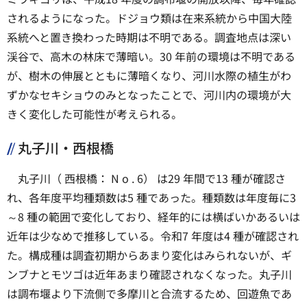
されるようになった。ドジョウ類は在来系統から中国大陸
系統へと置き換わった時期は不明である。調査地点は深い
渓谷で、高木の林床で薄暗い。30 年前の環境は不明である
が、樹木の伸展とともに薄暗くなり、河川水際の植生がわ
ずかなセキショウのみとなったことで、河川内の環境が大
きく変化した可能性が考えられる。
丸子川・西根橋
丸子川（ 西根橋： N o . 6） は29 年間で13 種が確認さ
れ、各年度平均種類数は5 種であった。種類数は年度毎に3
～8 種の範囲で変化しており、経年的には横ばいかあるいは
近年は少なめで推移している。令和7 年度は4 種が確認され
た。構成種は調査初期からあまり変化はみられないが、ギ
ンブナとモツゴは近年あまり確認されなくなった。丸子川
は調布堰より下流側で多摩川と合流するため、回遊魚であ