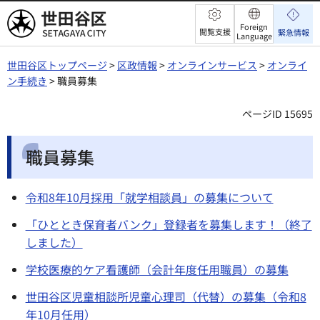
世田谷区
Foreign
閲覧支援
緊急情報
Language
世田谷区トップページ
>
区政情報
>
オンラインサービス
>
オンライ
ン手続き
> 職員募集
ページID 15695
職員募集
令和8年10月採用「就学相談員」の募集について
「ひととき保育者バンク」登録者を募集します！（終了
しました）
学校医療的ケア看護師（会計年度任用職員）の募集
世田谷区児童相談所児童心理司（代替）の募集（令和8
年10月任用）