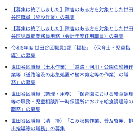
【募集は終了しました】障害のある方を対象とした世田
谷区職員（施設作業）の募集
【募集は終了しました】障害のある方を対象とした世田
谷区児童館業務員用務（会計年度任用職員）の募集
令和8年度 世田谷区職員2類「福祉」（保育士・児童指
導）の募集
世田谷区職員（土木作業）「道路・河川・公園の維持作
業等（道路陥没の応急処置や樹木剪定等の作業）の職
務」の募集
世田谷区職員（調理・用務）「保育園における給食調理
等の職務・児童相談所一時保護所における給食調理等の
職務」の募集
世田谷区職員（清 掃）「ごみ収集作業、普及啓発、排
出指導等の職務」の募集