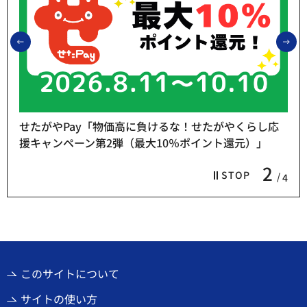
前のスライドを表示
次
せたがやPay「物価高に負けるな！せたがやくらし応
援キャンペーン第2弾（最大10％ポイント還元）」
2
STOP
4
このサイトについて
サイトの使い方