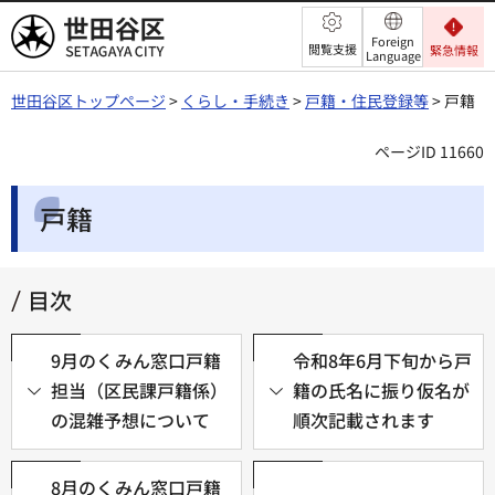
世田谷区
Foreign
閲覧支援
緊急情報
Language
世田谷区トップページ
>
くらし・手続き
>
戸籍・住民登録等
> 戸籍
ページID 11660
戸籍
目次
9月のくみん窓口戸籍
令和8年6月下旬から戸
担当（区民課戸籍係）
籍の氏名に振り仮名が
の混雑予想について
順次記載されます
8月のくみん窓口戸籍