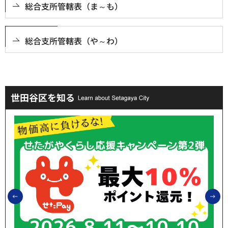
総合支所管轄表（ま～も）
総合支所管轄表（や～わ）
世田谷区を知る
前のスライドを表示
次