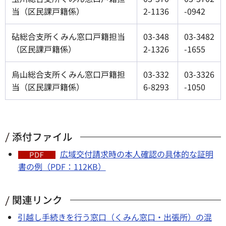
当（区民課戸籍係）
2-1136
-0942
砧総合支所くみん窓口戸籍担当
03-348
03-3482
（区民課戸籍係）
2-1326
-1655
烏山総合支所くみん窓口戸籍担
03-332
03-3326
当（区民課戸籍係）
6-8293
-1050
添付ファイル
広域交付請求時の本人確認の具体的な証明
書の例（PDF：112KB）
関連リンク
引越し手続きを行う窓口（くみん窓口・出張所）の混