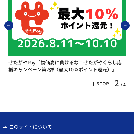
前のスライドを表示
次
せたがやPay「物価高に負けるな！せたがやくらし応
援キャンペーン第2弾（最大10％ポイント還元）」
2
STOP
4
このサイトについて