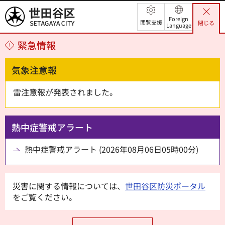
世田谷区
Foreign
閲覧支援
閉じる
Language
緊急情報
気象注意報
雷注意報が発表されました。
熱中症警戒アラート
熱中症警戒アラート (2026年08月06日05時00分)
災害に関する情報については、
世田谷区防災ポータル
をご覧ください。