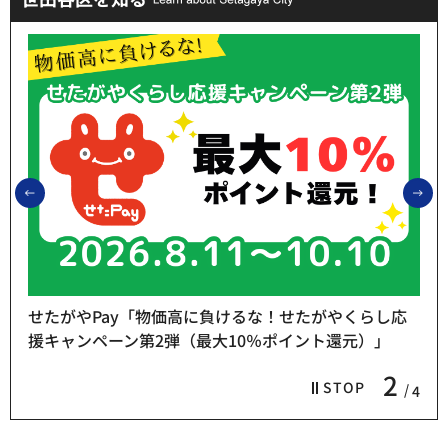
前のスライドを表示
次
せたがやPay「物価高に負けるな！せたがやくらし応
援キャンペーン第2弾（最大10％ポイント還元）」
2
STOP
4