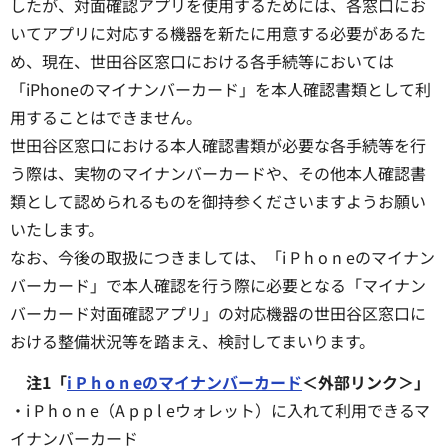
したが、対面確認アプリを使用するためには、各窓口にお
いてアプリに対応する機器を新たに用意する必要があるた
め、現在、世田谷区窓口における各手続等においては
「iPhoneのマイナンバーカード」を本人確認書類として利
用することはできません。
世田谷区窓口における本人確認書類が必要な各手続等を行
う際は、実物のマイナンバーカードや、その他本人確認書
類として認められるものを御持参くださいますようお願い
いたします。
なお、今後の取扱につきましては、「i P h o n eのマイナン
バーカード」で本人確認を行う際に必要となる「マイナン
バーカード対面確認アプリ」の対応機器の世田谷区窓口に
おける整備状況等を踏まえ、検討してまいります。
注1「
i P h o n eのマイナンバーカード
＜外部リンク＞」
・i P h o n e（A p p l eウォレット）に入れて利用できるマ
イナンバーカード