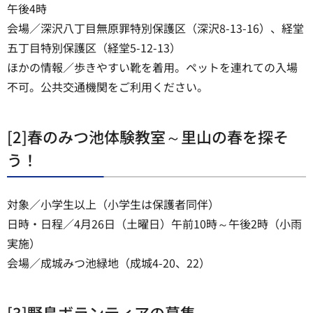
午後4時
会場／深沢八丁目無原罪特別保護区（深沢8-13-16）、経堂
五丁目特別保護区（経堂5-12-13）
ほかの情報／歩きやすい靴を着用。ペットを連れての入場
不可。公共交通機関をご利用ください。
[2]春のみつ池体験教室～里山の春を探そ
う！
対象／小学生以上（小学生は保護者同伴）
日時・日程／4月26日（土曜日）午前10時～午後2時（小雨
実施）
会場／成城みつ池緑地（成城4-20、22）
[3]野鳥ボランティアの募集