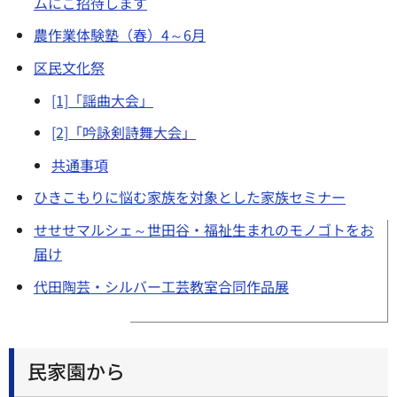
ムにご招待します
農作業体験塾（春）4～6月
区民文化祭
[1]「謡曲大会」
[2]「吟詠剣詩舞大会」
共通事項
ひきこもりに悩む家族を対象とした家族セミナー
せせせマルシェ～世田谷・福祉生まれのモノゴトをお
届け
代田陶芸・シルバー工芸教室合同作品展
民家園から