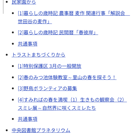
民家園から
[1]暮らしの歳時記 農事暦 麦作 関連行事「解説会
世田谷の麦作」
[2]暮らしの歳時記 民間暦「春彼岸」
共通事項
トラストまちづくりから
[1]特別保護区 3月の一般開放
[2]春のみつ池体験教室～里山の春を探そう！
[3]野鳥ボランティアの募集
[4]すみればの春を満喫（1）生きもの観察会（2）
スミレ展～自然界に咲くスミレたち
共通事項
中央図書館プラネタリウム