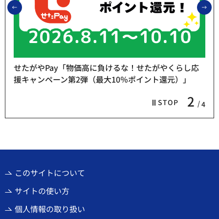
前のスライドを表示
次
せたがやPay「物価高に負けるな！せたがやくらし応
援キャンペーン第2弾（最大10％ポイント還元）」
2
STOP
4
このサイトについて
サイトの使い方
個人情報の取り扱い