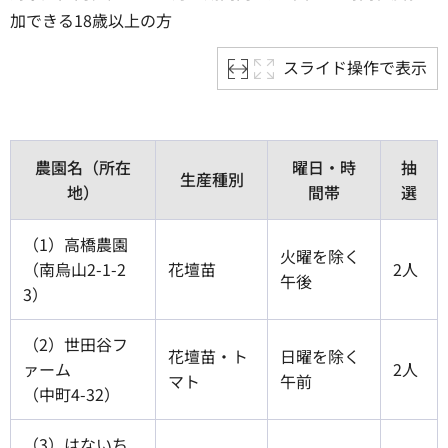
加できる18歳以上の方
スライド操作で表示
農園名（所在
曜日・時
抽
生産種別
地）
間帯
選
（1）高橋農園
火曜を除く
（南烏山2-1-2
花壇苗
2人
午後
3）
（2）世田谷フ
花壇苗・ト
日曜を除く
ァーム
2人
マト
午前
（中町4-32）
（3）はないち