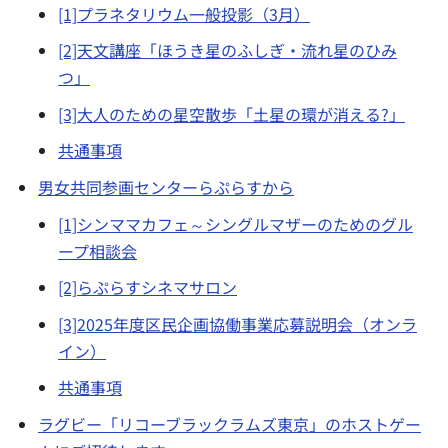
[1]プラネタリウム一般投影（3月）
[2]天文講座「ほうき星のふしぎ・流れ星のひみ
つ」
[3]大人のための星空散歩「土星の環が消える?」
共通事項
男女共同参画センターらぷらすから
[1]シンママカフェ～シングルマザーのためのグル
ープ相談会
[2]らぷらすシネマサロン
[3]2025年度区民企画協働事業応募説明会（オンラ
イン）
共通事項
ラグビー「リコーブラックラムズ東京」のホストゲー