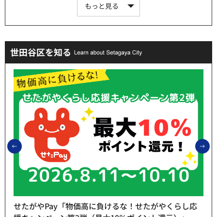
もっと見る
世田谷区を知る
前のスライドを表示
次
せたがやPay「物価高に負けるな！せたがやくらし応