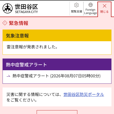
世田谷区
Foreign
閲覧支援
閉じる
Language
緊急情報
気象注意報
雷注意報が発表されました。
熱中症警戒アラート
熱中症警戒アラート (2026年08月07日05時00分)
災害に関する情報については、
世田谷区防災ポータル
をご覧ください。