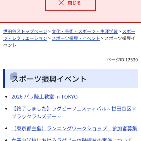
閉じる
世田谷区トップページ
>
文化・芸術・スポーツ・生涯学習
>
スポー
ツ・レクリエーション
>
スポーツ振興・イベント
> スポーツ振興イ
ベント
ページID 12530
スポーツ振興イベント
2026 パラ陸上教室 in TOKYO
【終了しました】ラグビーフェスティバル～世田谷区×
ブラックラムズデー～
（東京都主催）ランニングワークショップ 参加者募集
女子中学校におけるラグビー体験授業の実施について