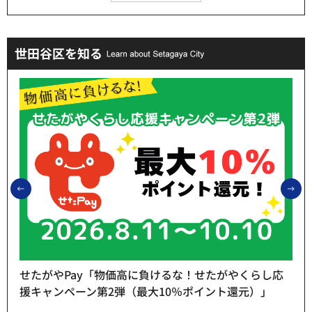
世田谷区を知る
前のスライドを表示
次
せたがやPay「物価高に負けるな！せたがやくらし応
援キャンペーン第2弾（最大10％ポイント還元）」