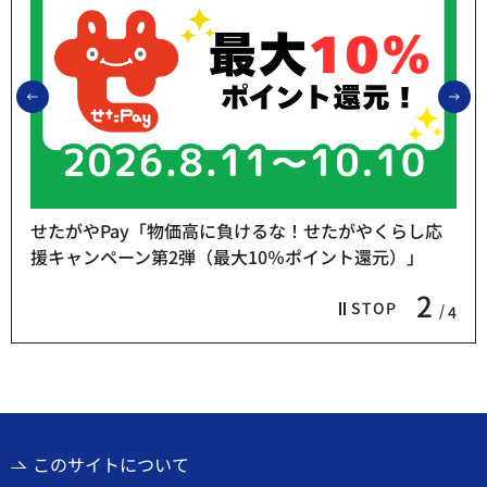
前のスライドを表示
次
せたがやPay「物価高に負けるな！せたがやくらし応
援キャンペーン第2弾（最大10％ポイント還元）」
2
STOP
4
このサイトについて