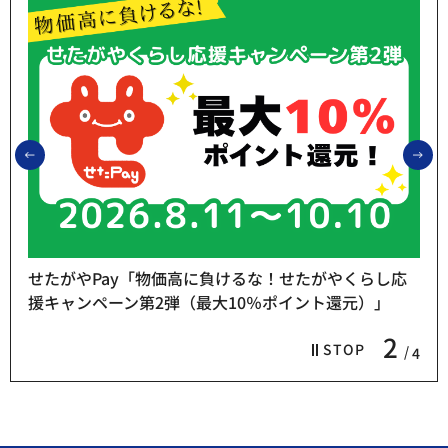
前のスライドを表示
次
せたがやPay「物価高に負けるな！せたがやくらし応
援キャンペーン第2弾（最大10％ポイント還元）」
2
STOP
4