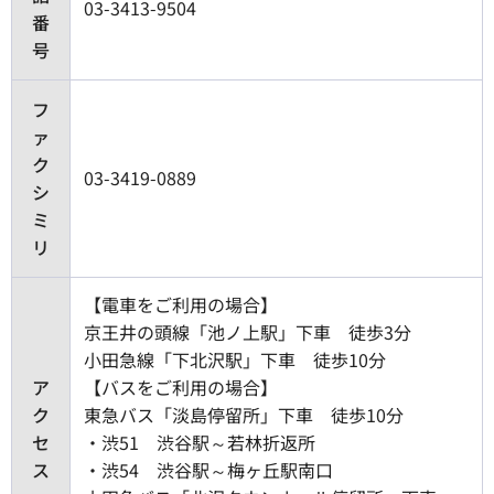
03-3413-9504
番
号
フ
ァ
ク
03-3419-0889
シ
ミ
リ
【電車をご利用の場合】
京王井の頭線「池ノ上駅」下車 徒歩3分
小田急線「下北沢駅」下車 徒歩10分
ア
【バスをご利用の場合】
ク
東急バス「淡島停留所」下車 徒歩10分
セ
・渋51 渋谷駅～若林折返所
ス
・渋54 渋谷駅～梅ヶ丘駅南口