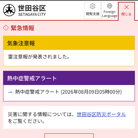
世田谷区
Foreign
閲覧支援
閉じる
Language
緊急情報
気象注意報
雷注意報が発表されました。
熱中症警戒アラート
熱中症警戒アラート (2026年08月09日05時00分)
災害に関する情報については、
世田谷区防災ポータル
をご覧ください。