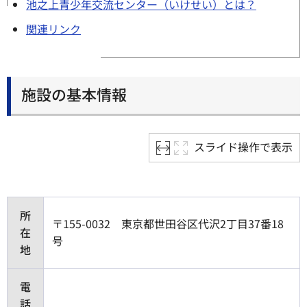
池之上青少年交流センター（いけせい）とは？
関連リンク
施設の基本情報
スライド操作で表示
所
〒155-0032 東京都世田谷区代沢2丁目37番18
在
号
地
電
話