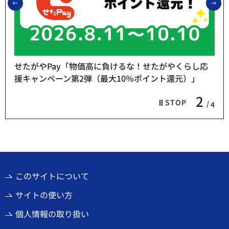
前のスライドを表示
次
せたがやPay「物価高に負けるな！せたがやくらし応
援キャンペーン第2弾（最大10％ポイント還元）」
2
STOP
4
このサイトについて
サイトの使い方
個人情報の取り扱い