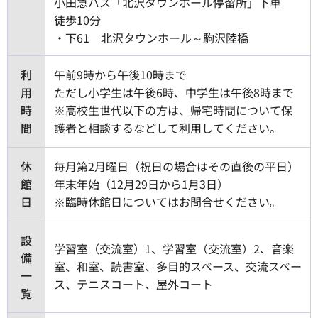
小田急バス「北沢タウンホール停留所」下車
徒歩10分
・下61 北沢タウンホール～駒沢陸橋
利
午前9時から午後10時まで
用
ただし小学生は午後6時、中学生は午後8時まで
時
※高校生世代以下の方は、帰宅時間について保
間
護者と相談するなどして利用してください。
休
毎月第2月曜日（祝日の場合はその直後の平日）
館
年末年始（12月29日から1月3日）
日
※臨時休館日についてはお問合せください。
設
学習室（交流室）1、学習室（交流室）2、音楽
備
室、和室、読書室、多目的スペース、交流スペー
一
ス、テニスコート、屋外コート
覧