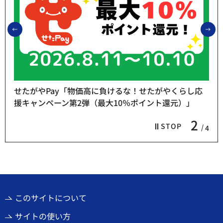
前のスライドを表示
次
せたがやPay「物価高に負けるな！せたがやくらし応
援キャンペーン第2弾（最大10％ポイント還元）」
2
STOP
4
このサイトについて
サイトの使い方