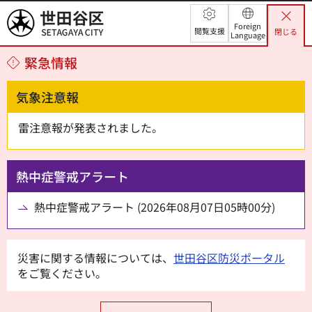
世田谷区
Foreign
閲覧支援
閉じる
Language
緊急情報
気象注意報
雷注意報が発表されました。
熱中症警戒アラート
熱中症警戒アラート (2026年08月07日05時00分)
災害に関する情報については、
世田谷区防災ポータル
をご覧ください。