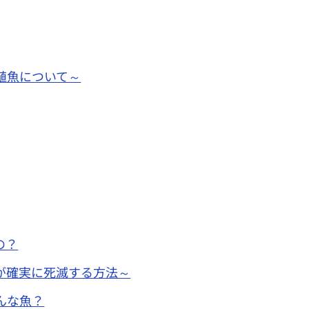
殖魚について～
の？
が確実に死滅する方法～
んな魚？