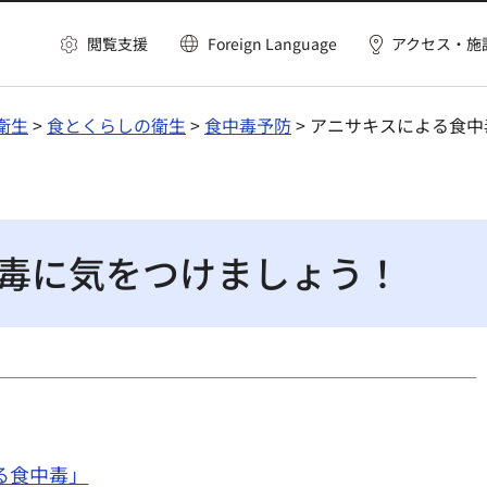
閲覧支援
Foreign Language
アクセス・施
衛生
>
食とくらしの衛生
>
食中毒予防
> アニサキスによる食
毒に気をつけましょう！
る食中毒」