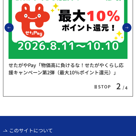
前のスライドを表示
次
せたがやPay「物価高に負けるな！せたがやくらし応
援キャンペーン第2弾（最大10％ポイント還元）」
2
STOP
4
このサイトについて