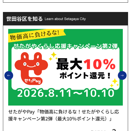
世田谷区を知る
前のスライドを表示
次
せたがやPay「物価高に負けるな！せたがやくらし応
援キャンペーン第2弾（最大10％ポイント還元）」