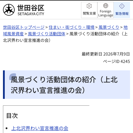
世田谷区
Foreign
閲覧支援
緊急情報
Language
世田谷区トップページ
>
住まい・街づくり・環境
>
風景づくり
>
地
域風景資産
>
風景づくり活動団体
> 風景づくり活動団体の紹介（上
北沢界わい宣言推進の会）
最終更新日 2026年7月9日
ページID 4245
風景づくり活動団体の紹介（上北
沢界わい宣言推進の会）
目次
上北沢界わい宣言推進の会