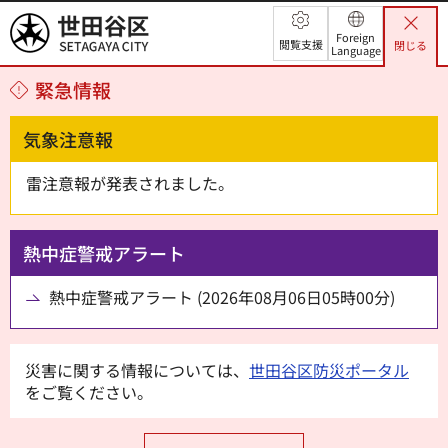
世田谷区
Foreign
閲覧支援
閉じる
Language
緊急情報
気象注意報
雷注意報が発表されました。
熱中症警戒アラート
熱中症警戒アラート (2026年08月06日05時00分)
災害に関する情報については、
世田谷区防災ポータル
をご覧ください。