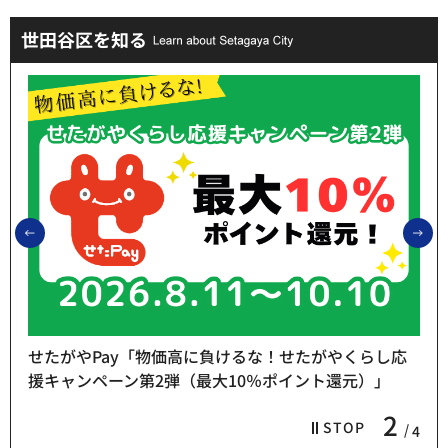
世田谷区を知る
前のスライドを表示
次
せたがやPay「物価高に負けるな！せたがやくらし応
援キャンペーン第2弾（最大10％ポイント還元）」
2
STOP
4