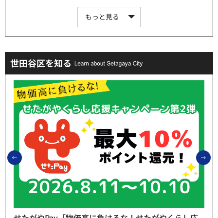
もっと見る
世田谷区を知る
前のスライドを表示
次
せたがやPay「物価高に負けるな！せたがやくらし応