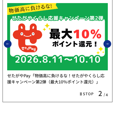
前のスライドを表示
次
せたがやPay「物価高に負けるな！せたがやくらし応
援キャンペーン第2弾（最大10％ポイント還元）」
2
STOP
4