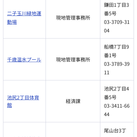
鎌田1丁目3
二子玉川緑地運
番5号
現地管理事務所
動場
03-3709-31
04
船橋7丁目9
番1号
千歳温水プール
現地管理事務所
03-3789-39
11
池尻2丁目4
番5号
池尻2丁目体育
経済課
館
03-3411-66
44
尾山台3丁