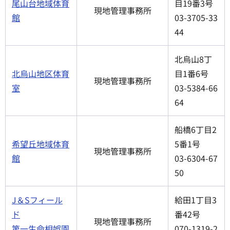
尾山台地域体育
目19番3号
現地管理事務所
館
03-3705-33
44
北烏山8丁
北烏山地区体育
目1番6号
現地管理事務所
室
03-5384-66
64
船橋6丁目2
希望丘地域体育
5番1号
現地管理事務所
館
03-6304-67
50
J＆Sフィール
給田1丁目3
ド
番42号
現地管理事務所
第一生命相娯園
070-1319-2