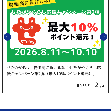
前のスライドを表示
次
せたがやPay「物価高に負けるな！せたがやくらし応
援キャンペーン第2弾（最大10％ポイント還元）」
2
STOP
4