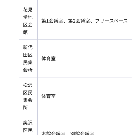
花見
堂地
第1会議室、第2会議室、フリースペース
区会
館
新代
田区
体育室
民集
会所
松沢
区民
体育室
集会
所
奥沢
区民
本館会議室、別館会議室