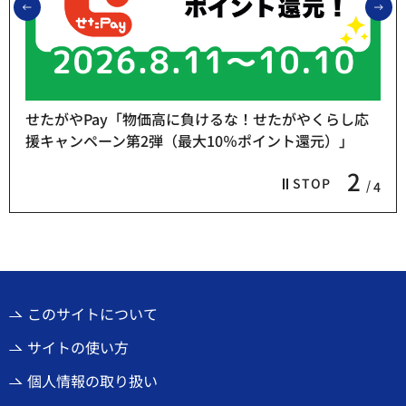
前のスライドを表示
次
せたがやPay「物価高に負けるな！せたがやくらし応
援キャンペーン第2弾（最大10％ポイント還元）」
2
STOP
4
このサイトについて
サイトの使い方
個人情報の取り扱い