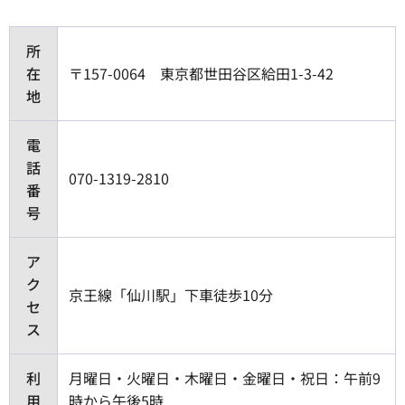
所
在
〒157-0064 東京都世田谷区給田1-3-42
地
電
話
070-1319-2810
番
号
ア
ク
京王線「仙川駅」下車徒歩10分
セ
ス
利
月曜日・火曜日・木曜日・金曜日・祝日：午前9
用
時から午後5時