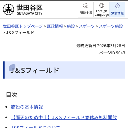
世田谷区
Foreign
閲覧支援
緊急情報
Language
世田谷区トップページ
>
区政情報
>
施設
>
スポーツ
>
スポーツ施設
> J＆Sフィールド
最終更新日 2026年3月26日
ページID 9043
J＆Sフィールド
目次
施設の基本情報
【雨天のため中止】J＆Sフィールド春休み無料開放
J&Sフィールドについて