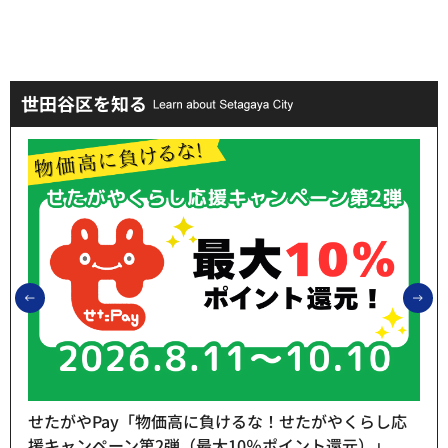
世田谷区を知る
前のスライドを表示
次
せたがやPay「物価高に負けるな！せたがやくらし応
援キャンペーン第2弾（最大10％ポイント還元）」