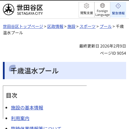
世田谷区
Foreign
閲覧支援
緊急情報
Language
世田谷区トップページ
>
区政情報
>
施設
>
スポーツ
>
プール
> 千歳
温水プール
最終更新日 2026年2月9日
ページID 9054
千歳温水プール
目次
施設の基本情報
利用案内
臨時休業情報等について