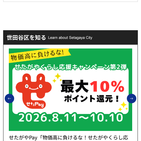
世田谷区を知る
前のスライドを表示
次
せたがやPay「物価高に負けるな！せたがやくらし応