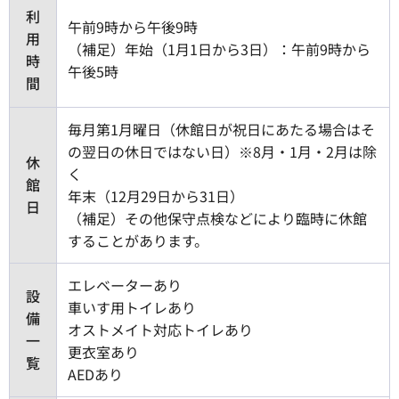
利
午前9時から午後9時
用
（補足）年始（1月1日から3日）：午前9時から
時
午後5時
間
毎月第1月曜日（休館日が祝日にあたる場合はそ
の翌日の休日ではない日）※8月・1月・2月は除
休
く
館
年末（12月29日から31日）
日
（補足）その他保守点検などにより臨時に休館
することがあります。
エレベーターあり
設
車いす用トイレあり
備
オストメイト対応トイレあり
一
更衣室あり
覧
AEDあり