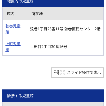
地区内の児童館
館名
所在地
弦巻児童
弦巻1丁目26番11号 弦巻区民センター2階
館
上町児童
世田谷2丁目30番16号
館
スライド操作で表示
隣接する児童館