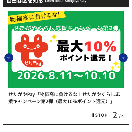
世田谷区を知る
前のスライドを表示
次
せたがやPay「物価高に負けるな！せたがやくらし応
援キャンペーン第2弾（最大10％ポイント還元）」
2
STOP
4