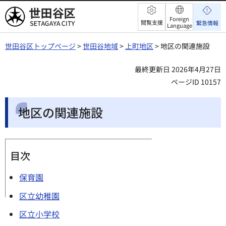
世田谷区
Foreign
閲覧支援
緊急情報
Language
世田谷区トップページ
>
世田谷地域
>
上町地区
> 地区の関連施設
最終更新日 2026年4月27日
ページID 10157
地区の関連施設
目次
保育園
区立幼稚園
区立小学校