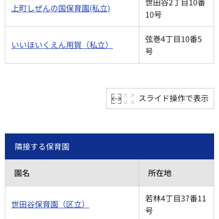
世田谷2丁目10番
上町しぜんの国保育園(私立)
10号
弦巻4丁目10番5
いいほいくえん用賀（私立）
号
スライド操作で表示
隣接する保育園
園名
所在地
若林4丁目37番11
世田谷保育園（区立）
号