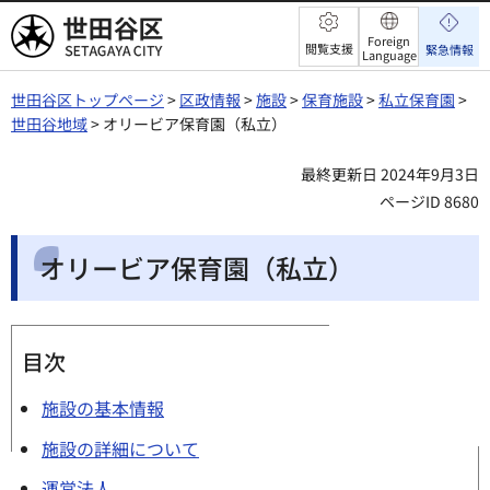
世田谷区
Foreign
閲覧支援
緊急情報
Language
世田谷区トップページ
>
区政情報
>
施設
>
保育施設
>
私立保育園
>
世田谷地域
> オリービア保育園（私立）
最終更新日 2024年9月3日
ページID 8680
オリービア保育園（私立）
目次
施設の基本情報
施設の詳細について
運営法人