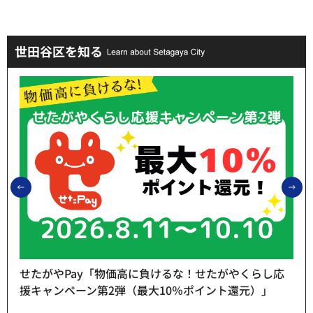
世田谷区を知る
前のスライドを表示
次
せたがやPay「物価高に負けるな！せたがやくらし応
援キャンペーン第2弾（最大10％ポイント還元）」