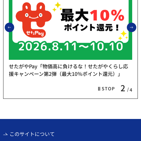
前のスライドを表示
次
せたがやPay「物価高に負けるな！せたがやくらし応
援キャンペーン第2弾（最大10％ポイント還元）」
2
STOP
4
このサイトについて