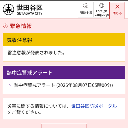
世田谷区
Foreign
閲覧支援
閉じる
Language
緊急情報
気象注意報
雷注意報が発表されました。
熱中症警戒アラート
熱中症警戒アラート (2026年08月07日05時00分)
災害に関する情報については、
世田谷区防災ポータル
をご覧ください。