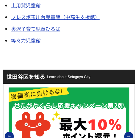
上用賀児童館
プレスポ玉川台児童館（中高生支援館）
奥沢子育て児童ひろば
等々力児童館
世田谷区を知る
前のスライドを表示
次