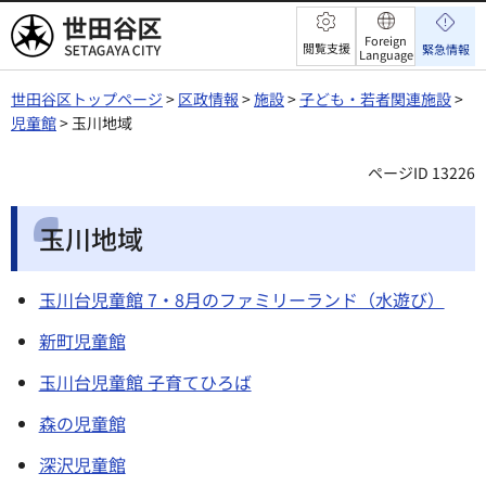
世田谷区
Foreign
閲覧支援
緊急情報
Language
世田谷区トップページ
>
区政情報
>
施設
>
子ども・若者関連施設
>
児童館
> 玉川地域
ページID 13226
玉川地域
玉川台児童館 7・8月のファミリーランド（水遊び）
新町児童館
玉川台児童館 子育てひろば
森の児童館
深沢児童館