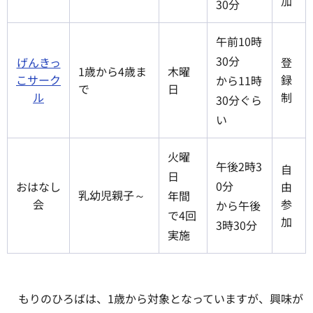
加
30分
午前10時
30分
げんきっ
登
1歳から4歳ま
木曜
こサーク
録
から11時
で
日
ル
制
30分ぐら
い
火曜
午後2時3
自
日
0分
おはなし
由
乳幼児親子～
年間
会
参
から午後
で4回
加
3時30分
実施
もりのひろばは、1歳から対象となっていますが、興味が