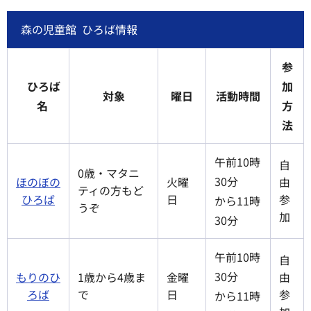
森の児童館 ひろば情報
参
ひろば
加
対象
曜日
活動時間
名
方
法
午前10時
自
0歳・マタニ
30分
ほのぼの
火曜
由
ティの方もど
ひろば
日
参
から11時
うぞ
加
30分
午前10時
自
30分
もりのひ
1歳から4歳ま
金曜
由
ろば
で
日
参
から11時