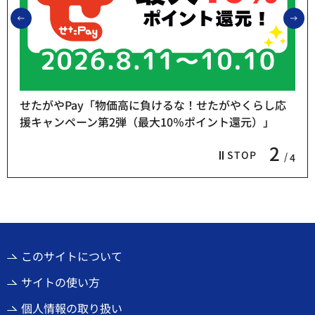
前のスライドを表示
次
せたがやPay「物価高に負けるな！せたがやくらし応
援キャンペーン第2弾（最大10％ポイント還元）」
2
STOP
4
このサイトについて
サイトの使い方
個人情報の取り扱い