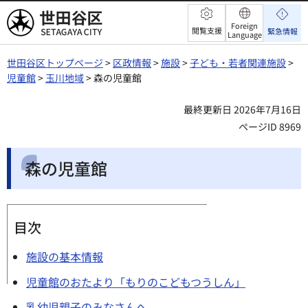
世田谷区
Foreign
閲覧支援
緊急情報
Language
世田谷区トップページ
>
区政情報
>
施設
>
子ども・若者関連施設
>
児童館
>
玉川地域
> 森の児童館
最終更新日 2026年7月16日
ページID 8969
森の児童館
目次
施設の基本情報
児童館のおたより「もりのこどもつうしん」
乳幼児親子のみなさんへ