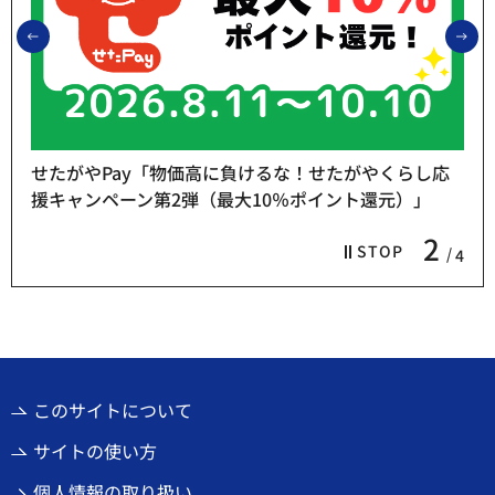
前のスライドを表示
次
せたがやPay「物価高に負けるな！せたがやくらし応
援キャンペーン第2弾（最大10％ポイント還元）」
2
STOP
4
このサイトについて
サイトの使い方
個人情報の取り扱い