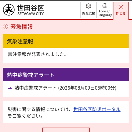
世田谷区
Foreign
閲覧支援
閉じる
Language
緊急情報
気象注意報
雷注意報が発表されました。
熱中症警戒アラート
熱中症警戒アラート (2026年08月09日05時00分)
災害に関する情報については、
世田谷区防災ポータル
をご覧ください。