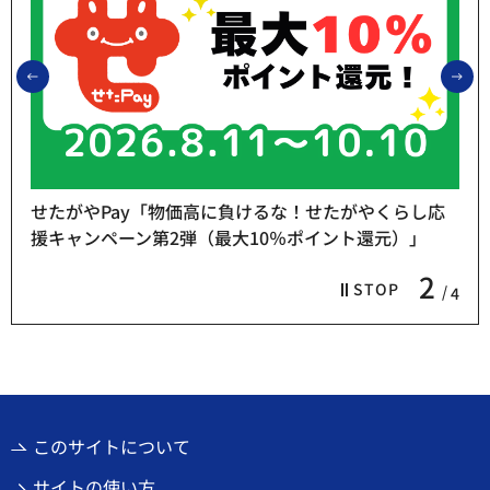
前のスライドを表示
次
せたがやPay「物価高に負けるな！せたがやくらし応
援キャンペーン第2弾（最大10％ポイント還元）」
2
STOP
4
このサイトについて
サイトの使い方