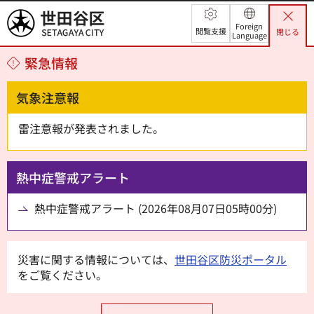
世田谷区
Foreign
閲覧支援
閉じる
Language
緊急情報
気象注意報
雷注意報が発表されました。
熱中症警戒アラート
熱中症警戒アラート (2026年08月07日05時00分)
災害に関する情報については、
世田谷区防災ポータル
をご覧ください。