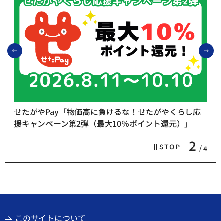
前のスライドを表示
次
せたがやPay「物価高に負けるな！せたがやくらし応
援キャンペーン第2弾（最大10％ポイント還元）」
2
STOP
4
このサイトについて