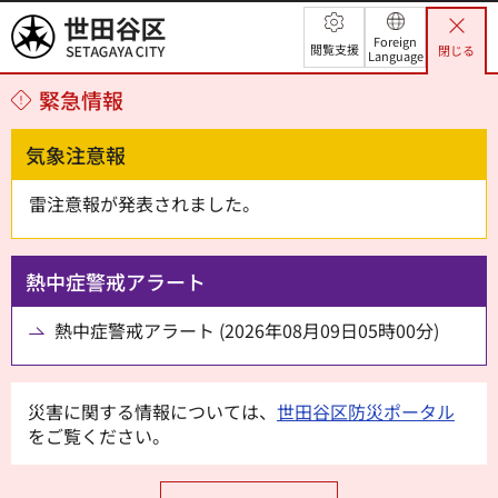
世田谷区
Foreign
閲覧支援
閉じる
Language
緊急情報
気象注意報
雷注意報が発表されました。
熱中症警戒アラート
熱中症警戒アラート (2026年08月09日05時00分)
災害に関する情報については、
世田谷区防災ポータル
をご覧ください。