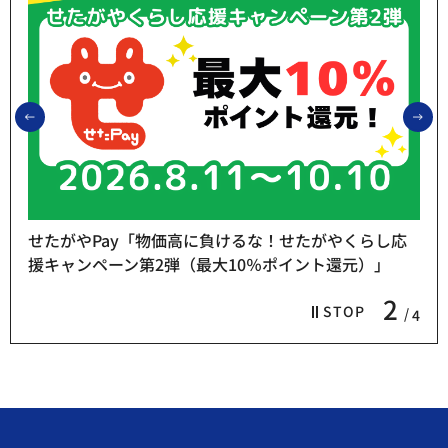
前のスライドを表示
次
せたがやPay「物価高に負けるな！せたがやくらし応
援キャンペーン第2弾（最大10％ポイント還元）」
2
STOP
4