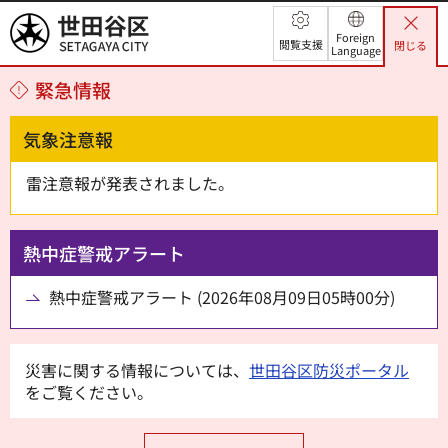
世田谷区
Foreign
閲覧支援
閉じる
Language
緊急情報
気象注意報
雷注意報が発表されました。
熱中症警戒アラート
熱中症警戒アラート (2026年08月09日05時00分)
災害に関する情報については、
世田谷区防災ポータル
をご覧ください。