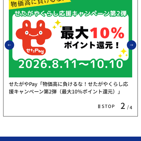
前のスライドを表示
次
せたがやPay「物価高に負けるな！せたがやくらし応
援キャンペーン第2弾（最大10％ポイント還元）」
2
STOP
4