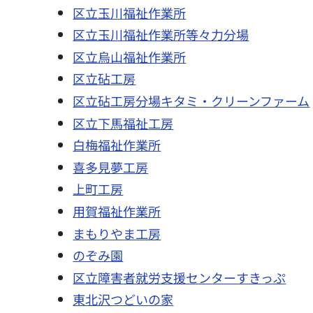
区立玉川福祉作業所
区立玉川福祉作業所等々力分場
区立烏山福祉作業所
区立砧工房
区立砧工房分場キタミ・クリーンファーム
区立下馬福祉工房
白梅福祉作業所
喜多見夢工房
上町工房
用賀福祉作業所
まもりやま工房
のぞみ園
区立障害者就労支援センターすきっぷ
東北沢つどいの家