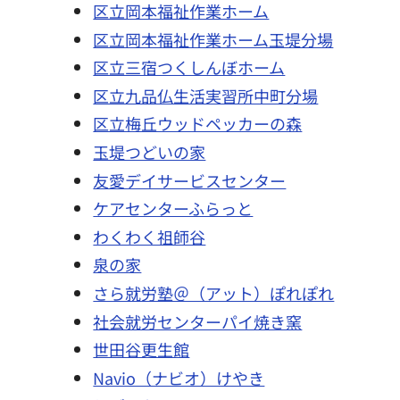
区立岡本福祉作業ホーム
区立岡本福祉作業ホーム玉堤分場
区立三宿つくしんぼホーム
区立九品仏生活実習所中町分場
区立梅丘ウッドペッカーの森
玉堤つどいの家
友愛デイサービスセンター
ケアセンターふらっと
わくわく祖師谷
泉の家
さら就労塾＠（アット）ぽれぽれ
社会就労センターパイ焼き窯
世田谷更生館
Navio（ナビオ）けやき