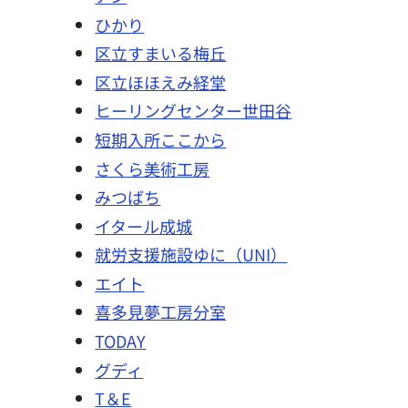
ひかり
区立すまいる梅丘
区立ほほえみ経堂
ヒーリングセンター世田谷
短期入所ここから
さくら美術工房
みつばち
イタール成城
就労支援施設ゆに（UNI）
エイト
喜多見夢工房分室
TODAY
グディ
T＆E