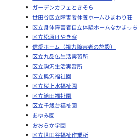
ガーデンカフェときそら
世田谷区立障害者休養ホームひまわり荘
区立身体障害者自立体験ホームなかまっち
区立松原けやき寮
信愛ホーム（視力障害者の施設）
区立九品仏生活実習所
区立駒沢生活実習所
区立奥沢福祉園
区立桜上水福祉園
区立給田福祉園
区立千歳台福祉園
あゆみ園
おおらか学園
区立世田谷福祉作業所