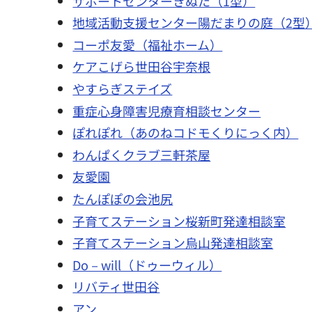
サポートセンターきぬた（1型）
地域活動支援センター陽だまりの庭（2型
コーポ友愛（福祉ホーム）
ケアこげら世田谷宇奈根
やすらぎステイズ
重症心身障害児療育相談センター
ぽれぽれ（あのねコドモくりにっく内）
わんぱくクラブ三軒茶屋
友愛園
たんぽぽの会池尻
子育てステーション桜新町発達相談室
子育てステーション烏山発達相談室
Do－will（ドゥーウィル）
リバティ世田谷
アン