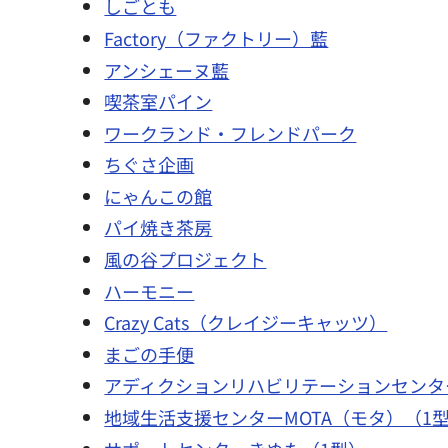
しごとも
Factory（ファクトリー）藍
アンシェーヌ藍
喫茶室パイン
ワークランド・フレンドパーク
ちぐさ企画
にゃんこの館
パイ焼き茶房
風の谷プロジェクト
ハーモニー
Crazy Cats（クレイジーキャッツ）
まごの手便
アディクションリハビリテーションセンタ
地域生活支援センターMOTA（モタ）（1