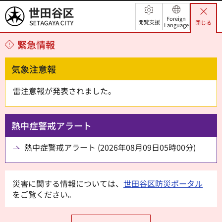
世田谷区
Foreign
閲覧支援
閉じる
Language
緊急情報
気象注意報
雷注意報が発表されました。
熱中症警戒アラート
熱中症警戒アラート (2026年08月09日05時00分)
災害に関する情報については、
世田谷区防災ポータル
をご覧ください。