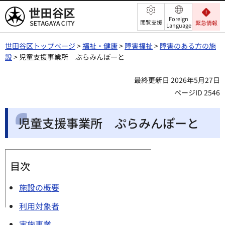
世田谷区
Foreign
閲覧支援
緊急情報
Language
世田谷区トップページ
>
福祉・健康
>
障害福祉
>
障害のある方の施
設
> 児童支援事業所 ぷらみんぽーと
最終更新日 2026年5月27日
ページID 2546
児童支援事業所 ぷらみんぽーと
目次
施設の概要
利用対象者
実施事業