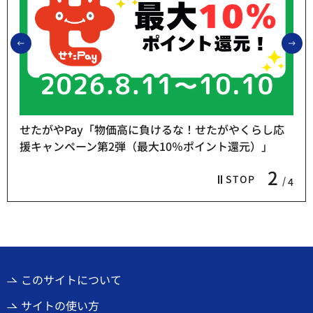
前のスライドを表示
次
せたがやPay「物価高に負けるな！せたがやくらし応
援キャンペーン第2弾（最大10％ポイント還元）」
2
STOP
4
このサイトについて
サイトの使い方