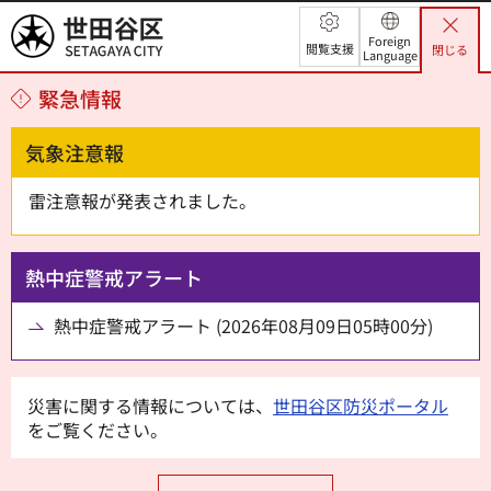
世田谷区
Foreign
閲覧支援
閉じる
Language
緊急情報
気象注意報
雷注意報が発表されました。
熱中症警戒アラート
熱中症警戒アラート (2026年08月09日05時00分)
災害に関する情報については、
世田谷区防災ポータル
をご覧ください。