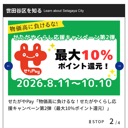
世田谷区を知る
前のスライドを表示
次
せたがやPay「物価高に負けるな！せたがやくらし応
援キャンペーン第2弾（最大10％ポイント還元）」
2
STOP
4