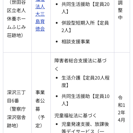
（世田谷
調
共同生活援助【定員20
法人
整
区立老人
人】
大三
中
休養ホー
島育
併設型短期入所【定員
ムふじみ
徳会
2人】
荘跡地）
相談支援事業
障害者総合支援法に基づ
く
生活介護【定員20人程
度】
深沢三丁
事業
共同生活援助【定員10
令
目6番
者公
人】
和1
（警察庁
募
2年
児童福祉法に基づく
深沢宿舎
（予
4月
児童発達支援、放課後
跡地）
定）
等デイサービス（一