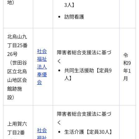
地）
3人】
訪問看護
北烏山九
丁目25番
社会
障害者総合支援法に基づ
26号
令
福祉
く
（世田谷
和9
法人
共同生活援助【定員9
年1
区立北烏
奉優
人】
月
山地区会
会
館跡施
設）
障害者総合支援法に基づ
く
上用賀六
社会
生活介護【定員30人】
丁目2番
福祉