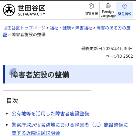
世田谷区
Foreign
閲覧支援
緊急情報
Language
世田谷区トップページ
>
福祉・健康
>
障害福祉
>
障害のある方の施
設
> 障害者施設の整備
最終更新日 2026年4月30日
ページID 2502
障害者施設の整備
目次
公有地等を活用した障害者施設整備
警察庁深沢宿舎跡地における障害者（児）施設整備に
関する近隣住民説明会