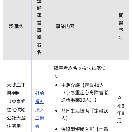
整
備
運
開
営
設
整備地
事業内容
事
予
業
定
者
名
障害者総合支援法に基づ
く
大蔵三丁
生活介護【定員40人
（うち重症心身障害者
目4番
社会
令
通所事業10人）】
（東京都
福祉
和8
住宅供給
法人
共同生活援助【定員20
年8
公社大蔵
三篠
人】
月
住宅用
会
併設型短期入所【定員