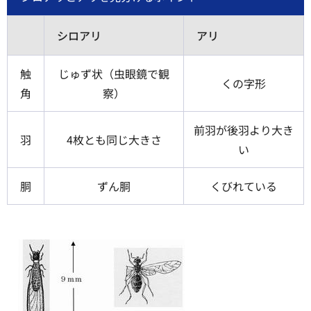
シロアリ
アリ
触
じゅず状（虫眼鏡で観
くの字形
角
察）
前羽が後羽より大き
羽
4枚とも同じ大きさ
い
胴
ずん胴
くびれている