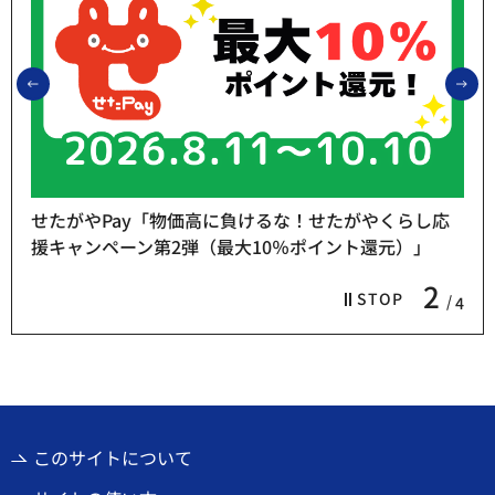
前のスライドを表示
次
せたがやPay「物価高に負けるな！せたがやくらし応
援キャンペーン第2弾（最大10％ポイント還元）」
2
STOP
4
このサイトについて