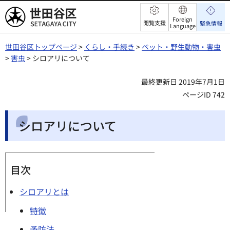
世田谷区
Foreign
閲覧支援
緊急情報
Language
世田谷区トップページ
>
くらし・手続き
>
ペット・野生動物・害虫
>
害虫
> シロアリについて
最終更新日 2019年7月1日
ページID 742
シロアリについて
目次
シロアリとは
特徴
予防法