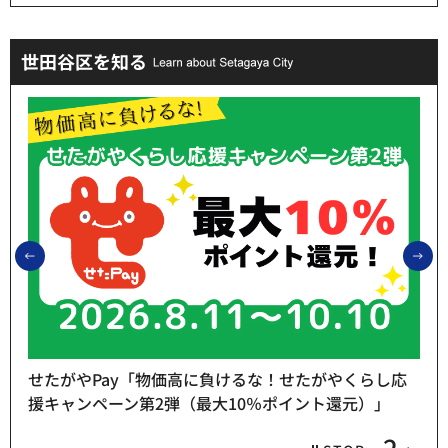
世田谷区を知る
前のスライドを表示
次
せたがやPay「物価高に負けるな！せたがやくらし応
援キャンペーン第2弾（最大10％ポイント還元）」
2