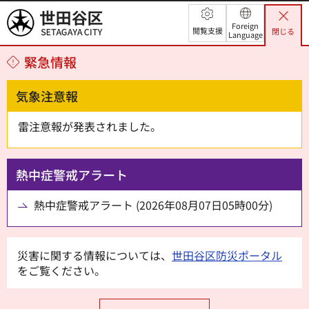
世田谷区
Foreign
閲覧支援
閉じる
Language
緊急情報
気象注意報
雷注意報が発表されました。
熱中症警戒アラート
熱中症警戒アラート (2026年08月07日05時00分)
災害に関する情報については、
世田谷区防災ポータル
をご覧ください。