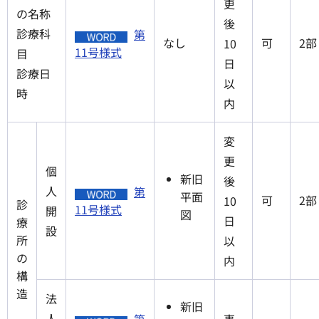
更
の名称
後
診療科
第
なし
可
2部
10
11号様式
目
日
診療日
以
時
内
変
更
個
新旧
後
人
第
平面
可
2部
10
診
11号様式
開
図
日
療
設
所
以
の
内
構
造
法
新旧
人