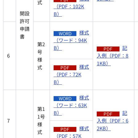
式
（PDF：102K
開設
B）
許可
申請
様式
書
（ワード：94K
第2
B）
記
号
6
入例（PDF：8
様
1KB）
様式
式
（PDF：72K
B）
様式
（ワード：63K
第1
B）
記
1号
7
入例（PDF：6
様
様式
2KB）
式
（PDF：57K