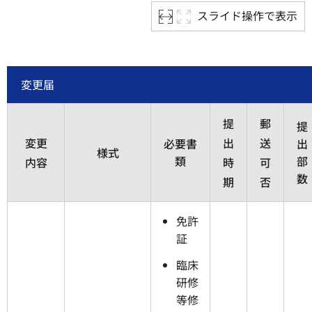
スライド操作で表示
変更届
提
郵
提
変更
出
送
必要書
出
様式
類
部
内容
時
可
数
期
否
免許
証
臨床
研修
等修