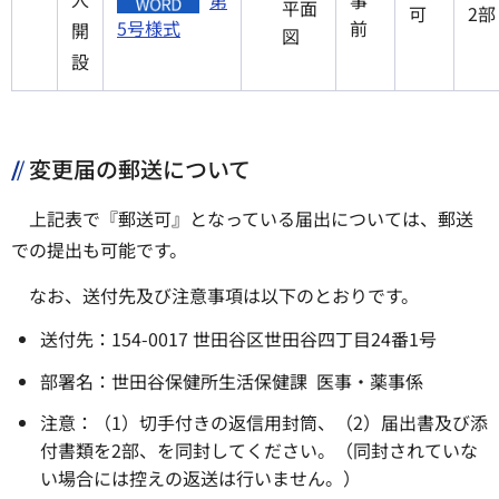
第
事
平面
可
2部
5号様式
前
開
図
設
変更届の郵送について
上記表で『郵送可』となっている届出については、郵送
での提出も可能です。
なお、送付先及び注意事項は以下のとおりです。
送付先：154-0017 世田谷区世田谷四丁目24番1号
部署名：世田谷保健所生活保健課 医事・薬事係
注意：（1）切手付きの返信用封筒、（2）届出書及び添
付書類を2部、を同封してください。（同封されていな
い場合には控えの返送は行いません。）