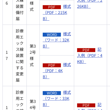
6
様
装置
様式
26KB）
式
備付
（PDF：215K
届
B）
診療
様式
用エ
（ワード：32K
ック
第3
B）
ス線
記
1
2号
装置
入例（PDF：4
7
様
に関
KB）
式
様式
する
（PDF：4K
変更
B）
届
診療
様式
用エ
（ワード：33K
第3
ック
B）
記
1
4号