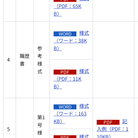
（PDF：65K
B）
様式
（ワード：38K
参
B）
職歴
考
4
書
様
様式
式
（PDF：11K
B）
様式
（ワード：163
第1
KB）
記
号
5
入例（PDF：1
様
様式
10KB）