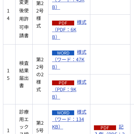
変更
第2
B）
後使
1
2号
4
様
用許
様式
式
可申
（PDF：6K
請書
B）
様式
第2
（ワード：47K
検査
2号
B）
1
結果
の2
5
届出
様
様式
書
式
（PDF：9K
B）
診療
様式
用エ
（ワード：134
第2
ック
KB）
記
1
5号
ス線
入例（PDF：2