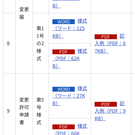
B）
変更
届
様式
第1
（ワード：125
1号
KB）
記
8
の2
入例（PDF：6
様
様式
7KB）
式
（PDF：62K
B）
様式
（ワード：27K
変更
第5
B）
記
許可
号
9
入例（PDF：9
申請
様
KB）
書
式
様式
（PDF：66K