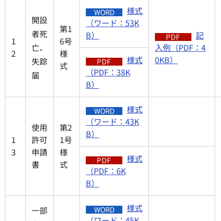
様式
開設
（ワード：53K
第1
者死
B）
記
1
6号
亡、
入例（PDF：4
2
様
様式
0KB）
失踪
式
（PDF：38K
届
B）
様式
（ワード：43K
使用
第2
B）
1
許可
1号
3
申請
様
様式
書
式
（PDF：6K
B）
様式
一部
（ワード：45K