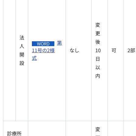
変
更
法
後
第
人
11号の2様
なし
10
可
2部
開
式
日
設
以
内
変
診療所