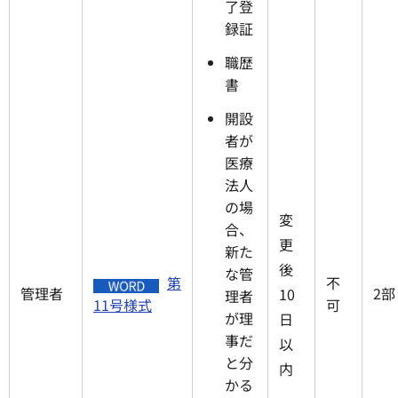
了登
録証
職歴
書
開設
者が
医療
法人
の場
変
合、
更
新た
後
な管
第
不
管理者
2部
10
理者
11号様式
可
が理
日
事だ
以
と分
内
かる