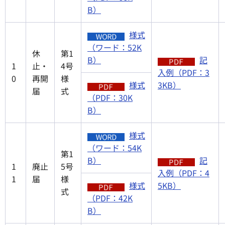
B）
様式
（ワード：52K
休
第1
B）
記
1
止・
4号
入例（PDF：3
0
再開
様
様式
3KB）
届
式
（PDF：30K
B）
様式
（ワード：54K
第1
B）
記
1
廃止
5号
入例（PDF：4
1
届
様
様式
5KB）
式
（PDF：42K
B）