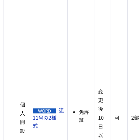
変
更
個
後
第
免許
人
11号の2様
10
可
2部
証
開
式
日
設
以