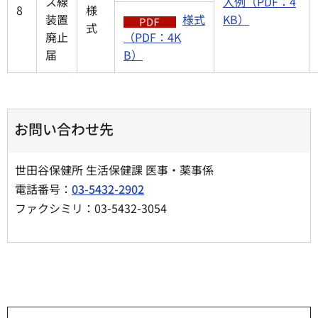
ス線
入例（PDF：4
8
様
装置
様式
KB）
式
廃止
（PDF：4K
届
B）
お問い合わせ先
世田谷保健所 生活保健課 医事・薬事係
電話番号：
03-5432-2902
ファクシミリ：03-5432-3054