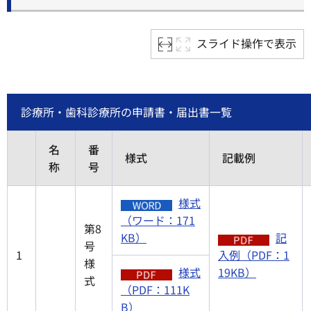
スライド操作で表示
診療所・歯科診療所の申請書・届出書一覧
名
番
様式
記載例
称
号
様式
（ワード：171
第8
KB）
記
号
1
入例（PDF：1
様
様式
19KB）
式
（PDF：111K
B）