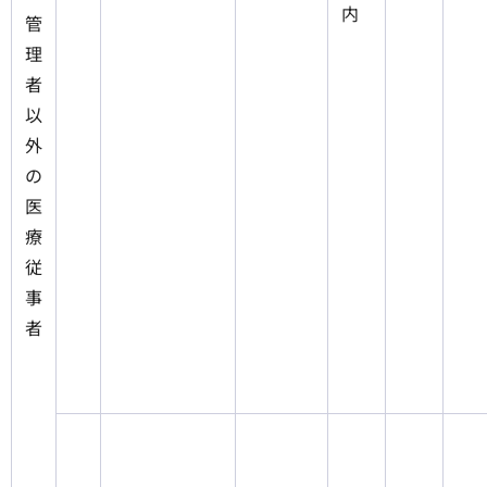
内
管
理
者
以
外
の
医
療
従
事
者