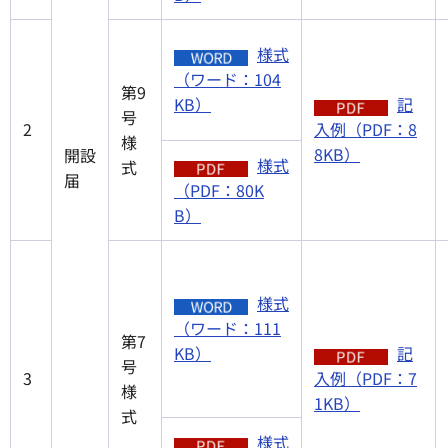
様式
（ワード：104
第9
KB）
記
号
2
入例（PDF：8
様
8KB）
開設
様式
式
届
（PDF：80K
B）
様式
（ワード：111
第7
KB）
記
号
3
入例（PDF：7
様
1KB）
式
様式