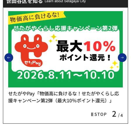
世田谷区を知る
前のスライドを表示
次
応
熱中症予防「お休み処」をご利用ください
3
STOP
4