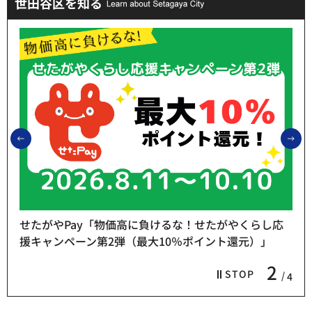
世田谷区を知る
前のスライドを表示
次
せたがやPay「物価高に負けるな！せたがやくらし応
援キャンペーン第2弾（最大10％ポイント還元）」
2
STOP
4