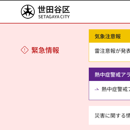
世田谷区
気象注意報
緊急情報
雷注意報が発
熱中症警戒ア
熱中症警戒アラ
災害に関する