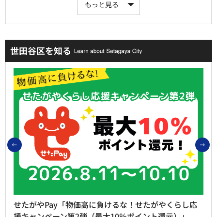
もっと見る
世田谷区を知る
前のスライドを表示
次
せたがやPay「物価高に負けるな！せたがやくらし応
援キャンペーン第2弾（最大10％ポイント還元）」