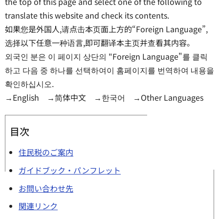
the top of this page and select one of the following to
translate this website and check its contents.
如果您是外国人,请点击本页面上方的“Foreign Language”,
选择以下任意一种语言,即可翻译本主页并查看其内容。
외국인 분은 이 페이지 상단의 "Foreign Language"를 클릭
하고 다음 중 하나를 선택하여이 홈페이지를 번역하여 내용을
확인하십시오.
→English →简体中文 →한국어 →Other Languages
目次
住民税のご案内
ガイドブック・パンフレット
お問い合わせ先
関連リンク